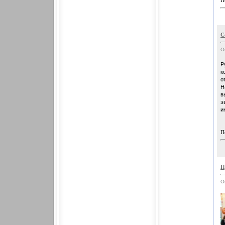
П
С
О
Р
к
о
Н
в
э
и
П
П
О