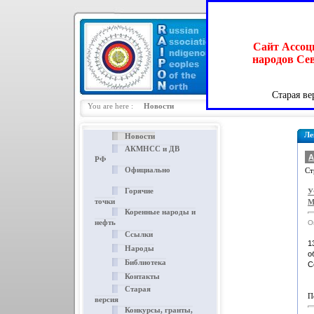
Сайт Ассоц
народов Сев
12 октября 2011 г.
Старая ве
You are here :
Новости
Ле
Новости
АКМНСС и ДВ
А
РФ
Официально
Ст
Горячие
У
точки
М
Коренные народы и
нефть
О
Ссылки
1
Народы
о
Библиотека
С
Контакты
Старая
П
версия
Конкурсы, гранты,