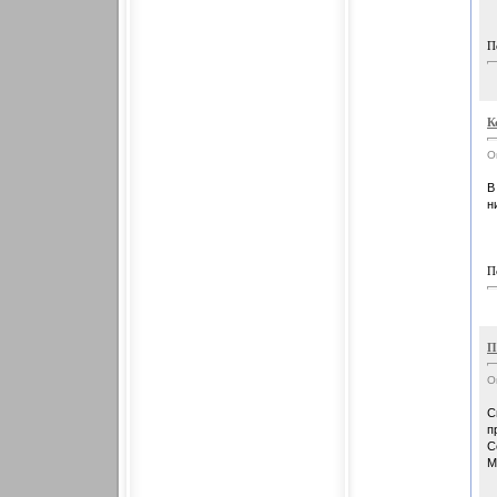
П
К
О
В
н
П
П
О
С
п
С
М