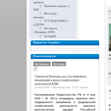
проекты
Коренные народы и
КБР
С
Выставка-
ярмарка
О
VI СЪЕЗД КМНСС
и ДВ РФ
Фестиваль
«Икэнипкэ 2009»
In English
Перевести / Translate
А
Новости разделов
И
Актуально
История
1
П
Утвержден Перечень мест традиционного
проживания и видов хозяйственной
деятельности КМН
15 мая 2009 г. (Просмотр (ов) - 27377 reads)
П
Распоряжением Правительства РФ от 8 мая
О
2009 г. № 631-р утверждены перечень мест
традиционного проживания и традиционной
В
хозяйственной деятельности коренных
р
малочисленных народов Российской