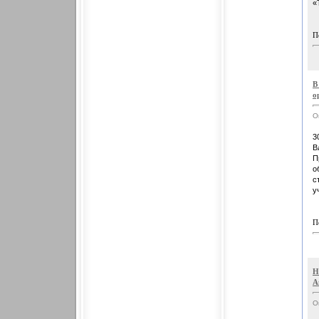
«
П
В
о
О
3
В
П
о
с
у
П
Н
А
О