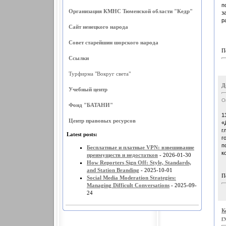
п
Организация КМНС Тюменской области "Кедр"
з
р
Сайт ненецкого народа
Совет старейшин шорского народа
П
Ссылки
Турфирма "Вокруг света"
Д
Учебный центр
О
Фонд "БАТАНИ"
1
Центр правовых ресурсов
«
г
Latest posts:
г
п
Бесплатные и платные VPN: взвешивание
к
преимуществ и недостатков
- 2026-01-30
How Reporters Sign Off: Style, Standards,
and Station Branding
- 2025-10-01
П
Social Media Moderation Strategies:
Managing Difficult Conversations
- 2025-09-
24
К
г