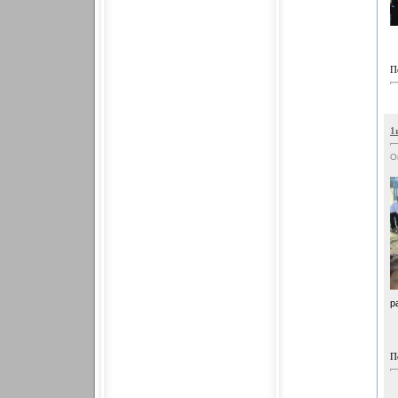
П
1
О
р
П