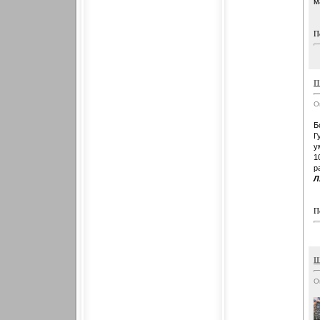
м
П
П
О
Б
Г
у
1
р
Л
П
Ш
О