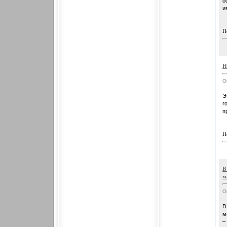
о
и
П
Н
О
Э
г
п
П
В
м
О
В
м
–