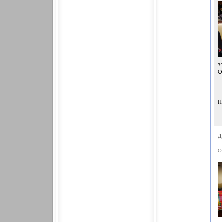
э
О
П
Д
О