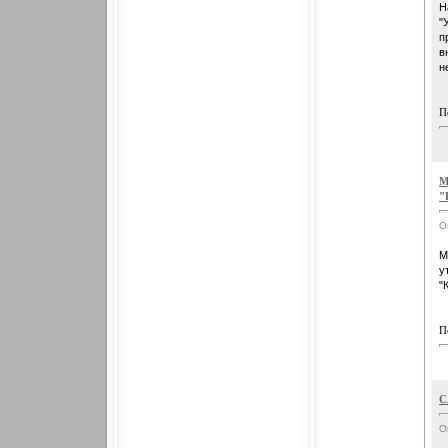
Н
"
п
в
н
П
М
"
О
М
у
"
П
С
О