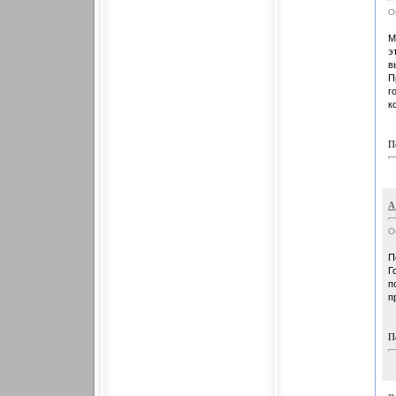
О
М
э
в
П
г
к
П
А
О
П
Г
п
п
П