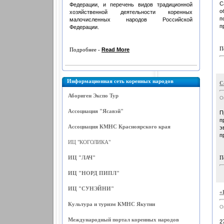
С
Федерации, и перечень видов традиционной
о
хозяйственной деятельности коренных
п
малочисленных народов Российской
п
Федерации.
П
Подробнее -
Read More
Информационная сеть коренных народов
С
Абориген Экспо Тур
О
Ассоциация "Ясавэй"
П
п
Ассоциация КМНС Красноярского края
э
п
ИЦ "КОГОЛИКА"
ИЦ "ЛАЧ"
П
ИЦ "НОРД ПИПЛ"
ИЦ "СУНЭЙНИ"
«
Культура и туризм КМНС Якутии
О
Международный портал коренных народов
2