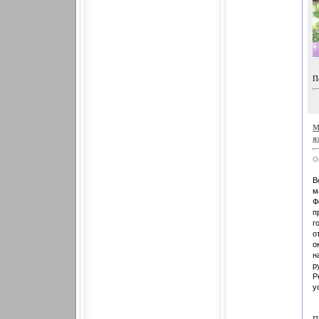
П
М
я
О
В
м
Ф
п
г
о
о
н
р
Р
у