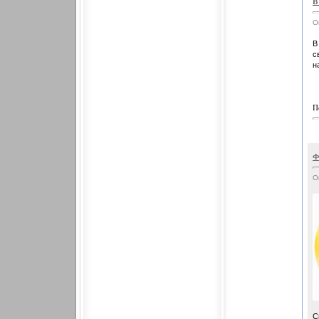
В
О
В
с
н
П
Ф
О
С