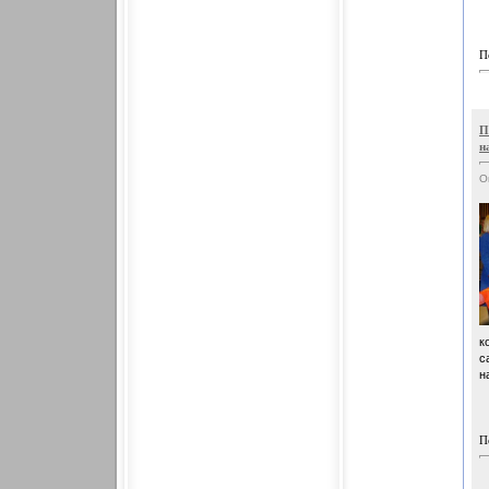
П
П
н
О
к
с
н
П