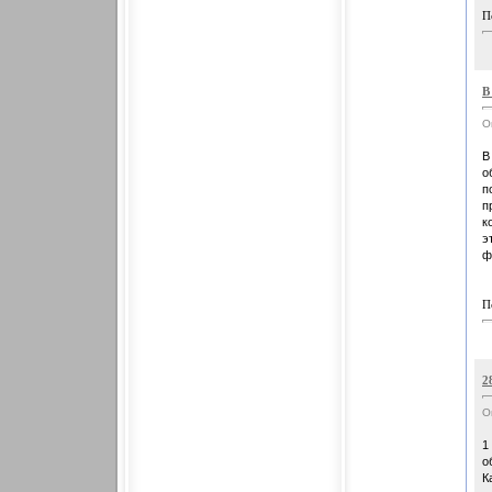
П
В
О
В
о
п
п
к
э
ф
П
2
О
1
о
К