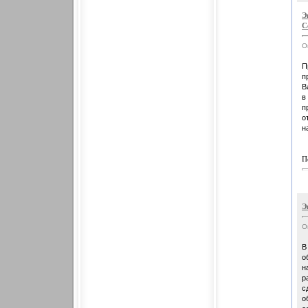
Э
С
О
П
п
В
в
п
о
н
П
Э
О
В
о
н
р
с
о