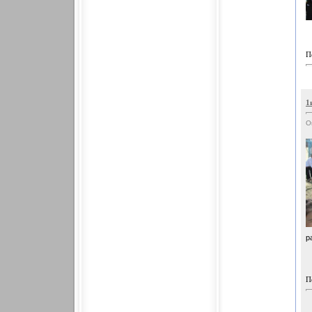
П
1
О
р
П