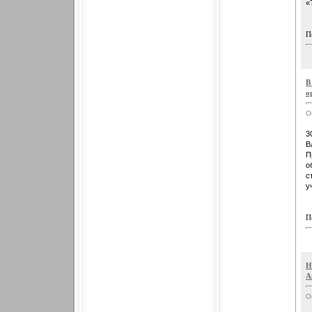
«
П
В
о
О
3
В
П
о
с
у
П
Н
А
О