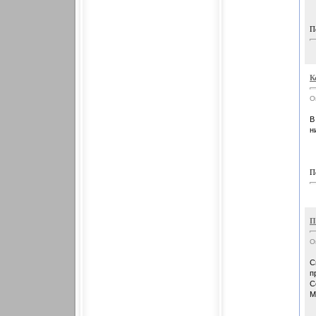
П
К
О
В
н
П
П
О
С
п
С
М