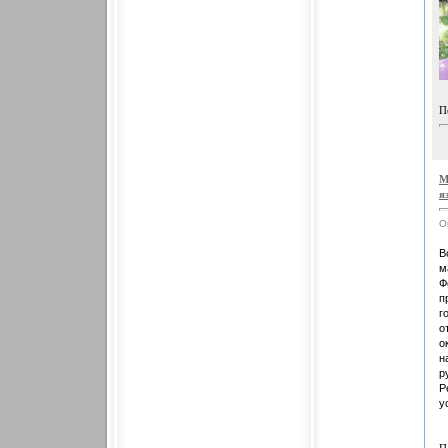
П
М
я
О
В
м
Ф
п
г
о
о
н
р
Р
у