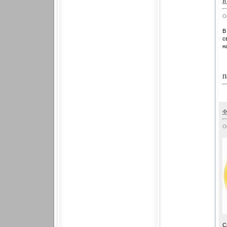
В
О
В
с
н
П
Ф
О
С