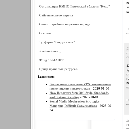
п
Организация КМНС Тюменской области "Кедр"
з
р
Сайт ненецкого народа
Совет старейшин шорского народа
П
Ссылки
Турфирма "Вокруг света"
Д
Учебный центр
О
Фонд "БАТАНИ"
1
Центр правовых ресурсов
«
г
Latest posts:
г
п
Бесплатные и платные VPN: взвешивание
к
преимуществ и недостатков
- 2026-01-30
How Reporters Sign Off: Style, Standards,
and Station Branding
- 2025-10-01
П
Social Media Moderation Strategies:
Managing Difficult Conversations
- 2025-09-
24
К
г