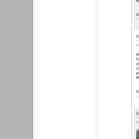
м
П
П
О
Б
Г
у
1
р
Л
П
Ш
О