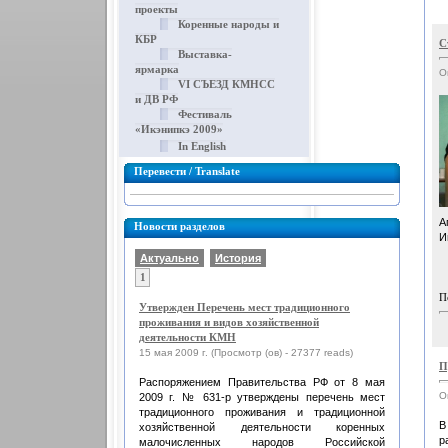
проекты
Коренные народы и
КБР
С
Выставка-
ярмарка
О
VI СЪЕЗД КМНСС
и ДВ РФ
Фестиваль
«Икэнипкэ 2009»
In English
Перевести / Translate
А
Новости разделов
И
Актуально
История
1
П
Утвержден Перечень мест традиционного
проживания и видов хозяйственной
деятельности КМН
15 мая 2009 г. (Просмотр (ов) - 27377 reads)
П
Распоряжением Правительства РФ от 8 мая
О
2009 г. № 631-р утверждены перечень мест
традиционного проживания и традиционной
В
хозяйственной деятельности коренных
р
малочисленных народов Российской