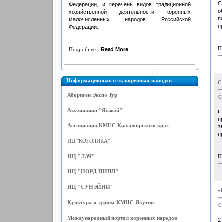
С
Федерации, и перечень видов традиционной
о
хозяйственной деятельности коренных
п
малочисленных народов Российской
п
Федерации.
П
Подробнее -
Read More
Информационная сеть коренных народов
С
Абориген Экспо Тур
О
Ассоциация "Ясавэй"
П
п
Ассоциация КМНС Красноярского края
э
п
ИЦ "КОГОЛИКА"
ИЦ "ЛАЧ"
П
ИЦ "НОРД ПИПЛ"
ИЦ "СУНЭЙНИ"
«
Культура и туризм КМНС Якутии
О
Международный портал коренных народов
2