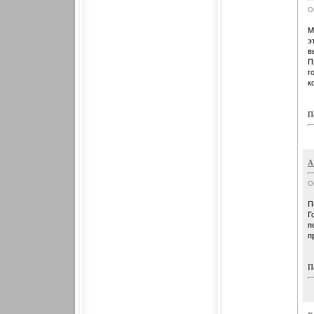
О
М
э
в
П
г
к
П
А
О
П
Г
п
п
П