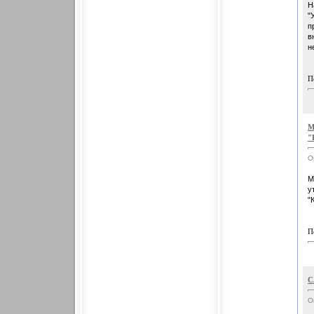
Н
"
п
в
н
П
М
"
О
М
у
"
П
С
О