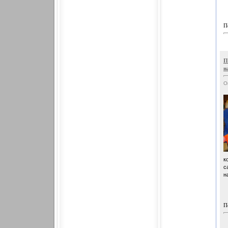
П
П
н
О
к
с
н
П