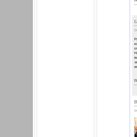
П
С
О
Р
к
о
Н
в
э
и
П
П
О