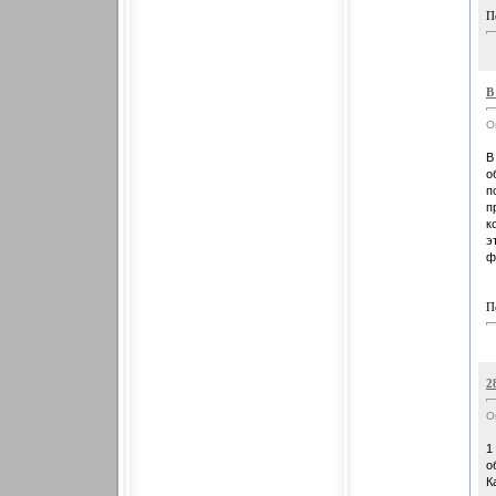
П
В
О
В
о
п
п
к
э
ф
П
2
О
1
о
К