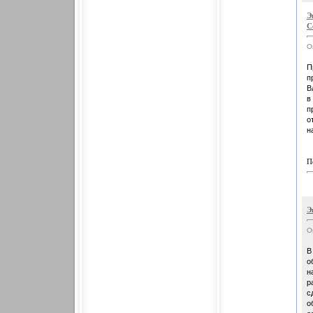
Э
С
О
П
п
В
в
п
о
н
П
Э
О
В
о
н
р
с
о