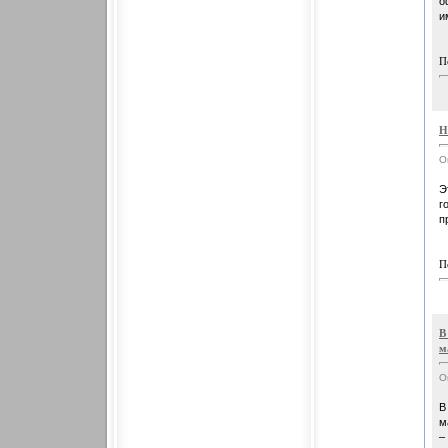
о
и
П
Н
О
Э
г
п
П
В
м
О
В
м
–