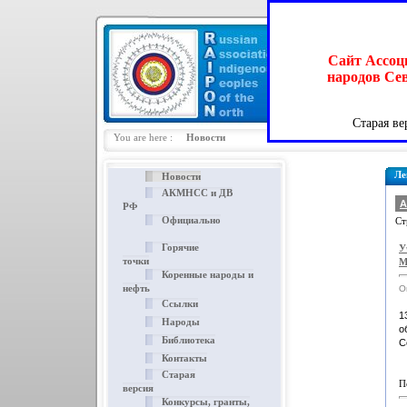
Сайт Ассоц
народов Сев
12 октября 2011 г.
Старая ве
You are here :
Новости
Ле
Новости
АКМНСС и ДВ
А
РФ
Официально
Ст
Горячие
У
точки
М
Коренные народы и
нефть
О
Ссылки
1
Народы
о
Библиотека
С
Контакты
Старая
П
версия
Конкурсы, гранты,