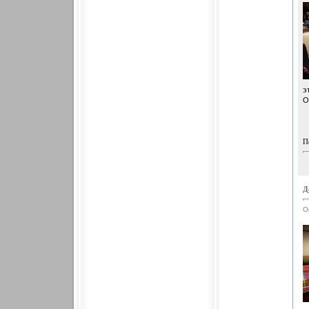
э
О
П
Д
О