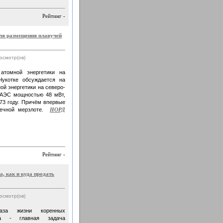
Рейтинг -
ля размещения плавучей
росмотр(ов)
атомной энергетики на
укотке обсуждается на
ой энергетики на северо-
 АЭС мощностью 48 мВт,
973 году. Причём впервые
вечной мерзлоте.
НОРД
Рейтинг -
а, как и куда продать
росмотр(ов)
раза жизни коренных
ра - главная задача