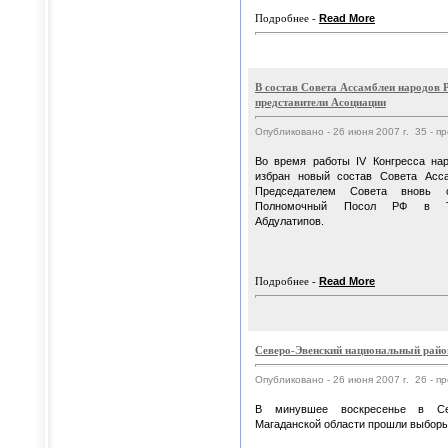
Подробнее -
Read More
В состав Совета Ассамблеи народов 
представители Асоциации
Опубликовано - 26 июня 2007 г. 35 - п
Во время работы IV Конгресса нар
избран новый состав Совета Асс
Председателем Совета вновь 
Полномочный Посол РФ в Та
Абдулатипов.
Подробнее -
Read More
Северо-Эвенский национальный район
Опубликовано - 26 июня 2007 г. 26 - п
В минувшее воскресенье в Се
Магаданской области прошли выборы