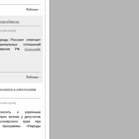
Рейтинг -
оспособность
росмотр(ов)
ароды России» отвечает
циональных отношений
 развития РФ
Александр
Рейтинг -
даются в определении
росмотр(ов)
тносить к коренным
рос возник у депутатов
асноярского края при
 программы «Народы