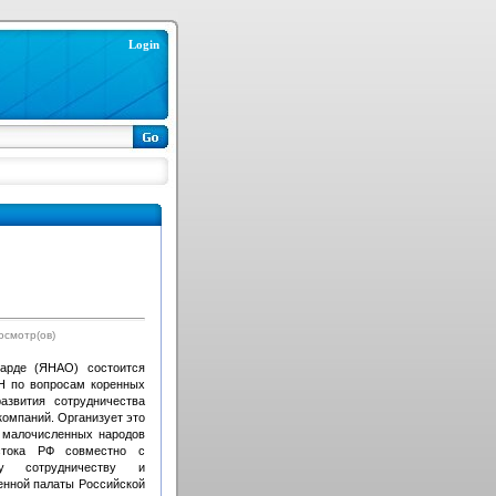
Login
осмотр(ов)
харде (ЯНАО) состоится
Н по вопросам коренных
азвития сотрудничества
омпаний. Организует это
 малочисленных народов
стока РФ совместно с
у сотрудничеству и
нной палаты Российской