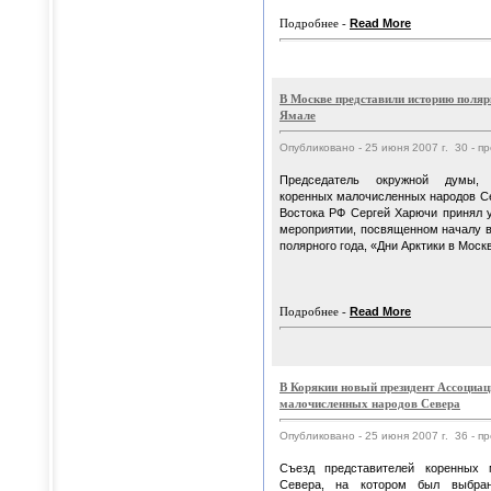
Подробнее -
Read More
В Москве представили историю поляр
Ямале
Опубликовано - 25 июня 2007 г. 30 - п
Председатель окружной думы, 
коренных малочисленных народов Се
Востока РФ Сергей Харючи принял 
мероприятии, посвященном началу 
полярного года, «Дни Арктики в Моск
Подробнее -
Read More
В Корякии новый президент Ассоциа
малочисленных народов Севера
Опубликовано - 25 июня 2007 г. 36 - п
Съезд представителей коренных 
Севера, на котором был выбран