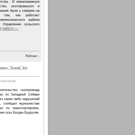
щества. И немаловажную
ство, охотпромысел и
вания были у северян на
 том, как работает
ижнеколымского района
к Управления сельского
Д ПИПЛ>>>
Рейтинг -
ровод "Алтай" без
росмотр(ов)
оительство газопровода
газ из Западной Сибири
без каких-либо нарушений
а, сообщил журналистам
а» по транспортировке,
ию газа Богдан Будзуляк.