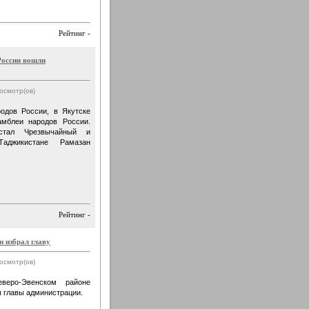
Рейтинг -
России вошли
росмотр(ов)
одов России, в Якутске
амблеи народов России.
стал Чрезвычайный и
джикистане Рамазан
Рейтинг -
 избрал главу
росмотр(ов)
веро-Эвенском районе
 главы администрации.