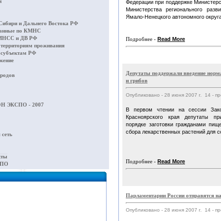
й
Федерации при поддержке Министерс
Министерства регионального разв
Ямало-Ненецкого автономного округа
Сибири и Дальнего Востока РФ
данные по КМНС
МНСС и ДВ РФ
Подробнее -
Read More
 территориям проживания
 субъектам РФ
жение
Депутаты поддержали введение норма
родов
и грибов
Опубликовано - 28 июня 2007 г. 14 - п
Н ЭКСПО - 2007
В первом чтении на сессии Зако
Красноярского края депутаты пр
порядке заготовки гражданами пищ
сбора лекарственных растений для с
 сеть
кты
Подробнее -
Read More
СПО
Парламентарии России отправятся н
Опубликовано - 28 июня 2007 г. 14 - п