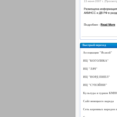
13 июня 2007 г. (Просмотр
Размещена информация 
АКМНСС и ДВ РФ в раз
Подробнее -
Read More
Быстрый переход
Ассоциация "Ясавэй"
ИЦ "КОГОЛИКА"
ИЦ "ЛАЧ"
ИЦ "НОРД ПИПЛ"
ИЦ "СУНЭЙНИ"
Культура и туризм КМН
Сайт ненецкого народа
Сеть коренных народов 