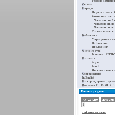
Рейтинг компани
Ссылки
Народы
Народы Севера, 
Статистические 
Численность К
Численность по
Численность по
Социальное поло
Библиотека
Мир коренных на
Публикации
Приложения
Фоторепортаж
Выставка РЕГИО
Контакты
Адрес
Email
Информационная
Старая версия
In English
Конкурсы, гранты, прое
Выставка РЕГИОН ЭК
Новости разделов
Актуально
История
1
События на июнь