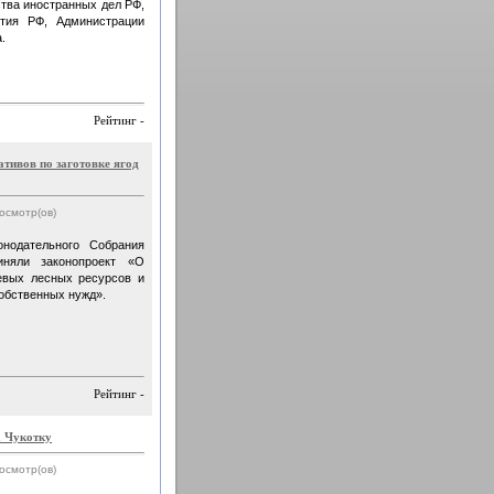
тва иностранных дел РФ,
ития РФ, Администрации
.
Рейтинг -
тивов по заготовке ягод
росмотр(ов)
нодательного Собрания
иняли законопроект «О
евых лесных ресурсов и
обственных нужд».
Рейтинг -
а Чукотку
росмотр(ов)