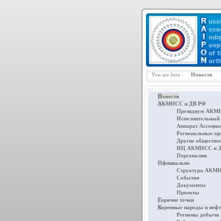
You are here :
Новости
Новости
АКМНСС и ДВ РФ
Президиум АКМН
Исполнительный
Аппарат Ассоциа
Региональные ор
Другие обществе
ИЦ АКМНСС и Д
Персоналии
Официально
Структура АКМН
События
Документы
Проекты
Горячие точки
Коренные народы и неф
Регионы добычи