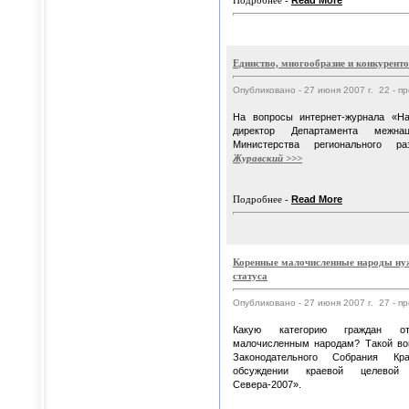
Подробнее -
Read More
Единство, многообразие и конкурент
Опубликовано - 27 июня 2007 г. 22 - п
На вопросы интернет-журнала «Н
директор Департамента межна
Министерства регионального
Журавский >>>
Подробнее -
Read More
Коренные малочисленные народы нуж
статуса
Опубликовано - 27 июня 2007 г. 27 - п
Какую категорию граждан о
малочисленным народам? Такой воп
Законодательного Собрания Кр
обсуждении краевой целевой
Севера-2007».