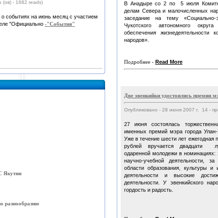
 (ов) - 1682 reads)
В Анадыре со 2 по 5 июля Комит
делам Севера и малочисленных нар
о событиях на июнь месяц с участием
заседание на тему «Социально-э
деле "Официально
-"События"
Чукотского автономного окру
обеспечения жизнедеятельности 
народов».
Подробнее -
Read More
Две эвенкийки удостоились премии м
Опубликовано - 28 июня 2007 г. 14 - п
27 июня состоялась торжественн
именных премий мэра города Улан-
Уже в течение шести лет ежегодная 
рублей вручается двадцати л
одаренной молодежи в номинациях: 
научно-учебной деятельности, з
области образования, культуры и 
С Якутии
деятельности и высокие дости
деятельности. У эвенкийского нар
гордость и радость.
по разнообразию