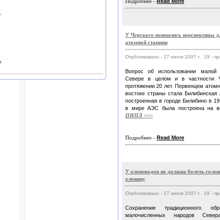
Подробнее -
Read More
"
У Черского появились перспективы д
атомной станции
Опубликовано - 27 июня 2007 г. 19 - п
в
Вопрос об использовании малой 
Севере в целом и в частности Ч
протяжении 20 лет. Первенцем атомн
востоке страны стала Билибинская
построенная в городе Билибино в 1
в мире АЭС была построена на 
ПИПЛ >>>
Подробнее -
Read More
У оленеводов не должна болеть голов
оленину
Опубликовано - 27 июня 2007 г. 19 - п
Сохранение традиционного об
малочисленных народов Севе