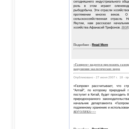
сегодняшнего индустриального об
роль в этом играют оленевод
рыбодобыча. Эти отрасли хозяйство
протяжении многих веков. О
сельскохозяйственная отрасль Н
Якутии, нам рассказал начальни
хозяйства Афанасий Трифонов.
НОР
Подробнее -
Read More
«Газпром» надеется проложить газоп
нарушения экологических норм
Опубликовано - 27 июня 2007 г. 18 - п
«Газпром» рассчитывает, что стр
"Алтай", по которому природный 
поступит в Китай, будет проходить 
природоохранного законодательств
начальник департамента «Газпром
подземному хранению и использован
КОГОЛИКА>>>