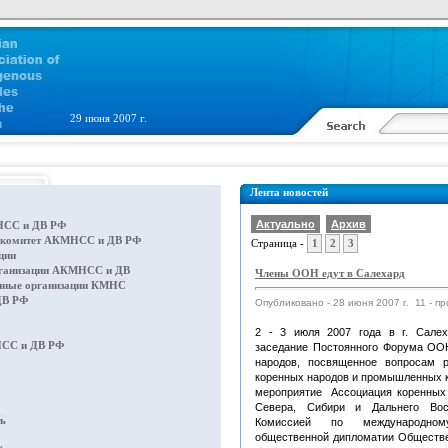
29 июня 2007 г.
Лента новостей
Актуально
Архив
СС и ДВ РФ
 комитет АКМНСС и ДВ РФ
Страница -
1
2
3
ции
ганизации АКМНСС и ДВ
Члены ООН едут в Салехард
нные организации КМНС
В РФ
Опубликовано - 28 июня 2007 г. 11 - пр
2 - 3 июля 2007 года в г. Сале
СС и ДВ РФ
заседание Постоянного Форума ОО
народов, посвященное вопросам р
коренных народов и промышленных к
мероприятие Ассоциация коренных
Севера, Сибири и Дальнего Во
ть
Комиссией по международном
общественной дипломатии Обществе