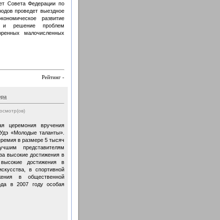
ет Совета Федерации по
одов проведет выездное
кономическое развитие
га и решение проблем
коренных малочисленных
Рейтинг -
эра
росмотр(ов)
ая церемония вручения
Удэ «Молодые таланты».
премия в размере 5 тысяч
учшим представителям
за высокие достижения в
а высокие достижения в
искусства, в спортивной
жения в общественной
ода в 2007 году особая