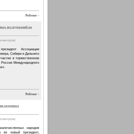
Рейтинг -
ных исследований на
росмотр(ов)
президент Ассоциации
вера, Сибири и Дальнего
участие в торжественном
в России Международного
ве».
Рейтинг -
ции коренных
росмотр(ов)
малочисленных народов
 ее новый президент,