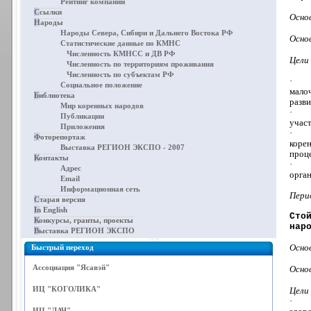
Рейтинг компаний
Ссылки
Осно
Народы
Народы Севера, Сибири и Дальнего Востока РФ
Осно
Статистические данные по КМНС
Численность КМНСС и ДВ РФ
Цели
Численность по территориям проживания
Численность по субъектам РФ
·
Социальное положение
мало
Библиотека
разв
Мир коренных народов
·
Публикации
участ
Приложения
·
Фоторепортаж
коре
Выставка РЕГИОН ЭКСПО - 2007
проце
Контакты
·
Адрес
орга
Email
Информационная сеть
Пери
Старая версия
In English
Сто
Конкурсы, гранты, проекты
нар
Выставка РЕГИОН ЭКСПО
Осно
Быстрый переход
Ассоциация "Ясавэй"
Осно
ИЦ "КОГОЛИКА"
Цели
·
ИЦ "ЛАЧ"