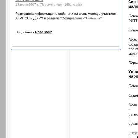
Сис
13 июня 2007 г. (Просмотр (ов) - 1681 reads)
мал
Размещена информация о событиях на июнь месяц с участием
Осно
АКМНСС и ДВ РФ в разделе "Официально
-"События"
РИТЦ)
Осно
Подробнее -
Read More
Цель
Созд
прак
мало
Пери
Уве
нар
Осно
Осно
Цели
·
регио
·
орган
·
инфор
·