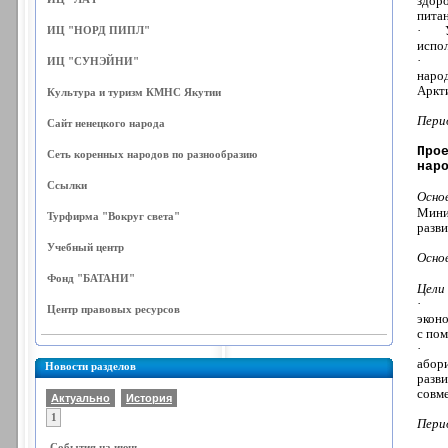
здор
питан
·
ИЦ "НОРД ПИПЛ"
испол
·
ИЦ "СУНЭЙНИ"
наро
Аркт
Культура и туризм КМНС Якутии
Пери
Сайт ненецкого народа
Про
Сеть коренных народов по разнообразию
нар
Ссылки
Осно
Мини
Турфирма "Вокруг света"
разви
Учебный центр
Осно
Фонд "БАТАНИ"
Цели
·
Центр правовых ресурсов
экон
с по
·
абор
Новости разделов
разв
совме
Актуально
История
1
Пери
События на июнь