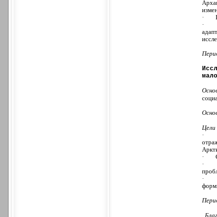
Арха
изме
·
·
адап
иссле
Пери
Исс
мал
Осно
соци
Осно
Цели
·
отра
Аркт
·
·
пробл
·
форм
Пери
Бла