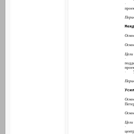
·
прое
Пери
Меж
Осно
Осно
Цели
·
подд
прое
·
Пери
Уси
Осно
Пете
Осно
Цели
·
цент