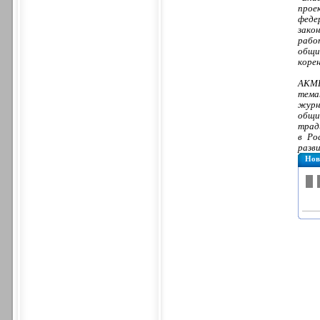
прое
феде
зако
рабо
общи
коре
АКМН
тема
журн
общи
трад
в Ро
разв
Нов