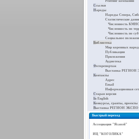
Рейтинг компаний
Ссылки
Народы
Народы Севера, Сиби
Статистические дан
Численность КМНС
Численность по те
Численность по су
Социальное положен
Библиотека
Мир коренных народ
Публикации
Приложения
Аудиотека
Фоторепортаж
Выставка РЕГИОН Э
Контакты
Адрес
Email
Информационная се
Старая версия
In English
Конкурсы, гранты, проекты
Выставка РЕГИОН ЭКСПО
Быстрый переход
Ассоциация "Ясавэй"
ИЦ "КОГОЛИКА"