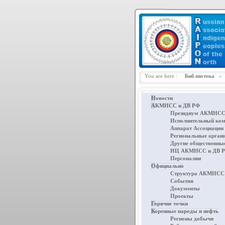
You are here :
Библиотека
Новости
АКМНСС и ДВ РФ
Президиум АКМНСС
Исполнительный ко
Аппарат Ассоциации
Региональные орган
Другие общественны
ИЦ АКМНСС и ДВ 
Персоналии
Официально
Структура АКМНСС 
События
Документы
Проекты
Горячие точки
Коренные народы и нефть
Регионы добычи