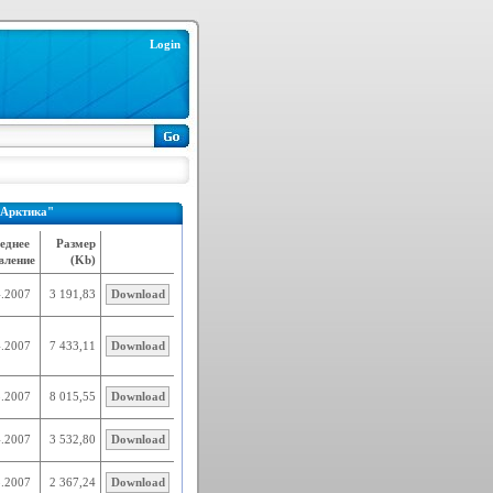
Login
 Арктика"
еднее
Размер
вление
(Kb)
4.2007
3 191,83
Download
4.2007
7 433,11
Download
5.2007
8 015,55
Download
4.2007
3 532,80
Download
5.2007
2 367,24
Download