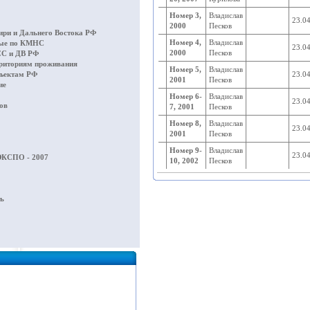
Номер 3,
Владислав
23.0
2000
Песков
ри и Дальнего Востока РФ
Номер 4,
Владислав
ные по КМНС
23.0
2000
Песков
С и ДВ РФ
рриториям проживания
Номер 5,
Владислав
бъектам РФ
23.0
2001
Песков
ие
Номер 6-
Владислав
23.0
ов
7, 2001
Песков
Номер 8,
Владислав
23.0
2001
Песков
Номер 9-
Владислав
23.0
КСПО - 2007
10, 2002
Песков
ть