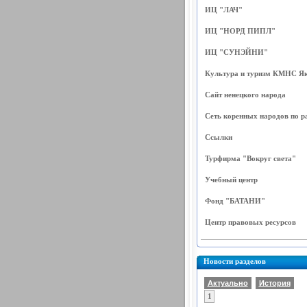
ИЦ "ЛАЧ"
ИЦ "НОРД ПИПЛ"
ИЦ "СУНЭЙНИ"
Культура и туризм КМНС Я
Сайт ненецкого народа
Сеть коренных народов по р
Ссылки
Турфирма "Вокруг света"
Учебный центр
Фонд "БАТАНИ"
Центр правовых ресурсов
Новости разделов
Актуально
История
1