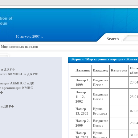
10 августа 2007 г.
»
Мир коренных народов
Журнал "Мир коренных народов - Живая
Посл
 и ДВ РФ
Название
Владелец
Категория
обно
митет АКМНСС и ДВ РФ
Номер 1,
Владислав
23.0
изации АКМНСС и ДВ
1999
Песков
е организации КМНС
Номер
РФ
Владислав
11-12,
23.0
Песков
2002
и ДВ РФ
Номер
Ирина
07.0
13, 2003
Курилова
Номер 2,
Владислав
23.0
2000
Песков
Номер
Ирина
31.0
20, 2007
Курилова